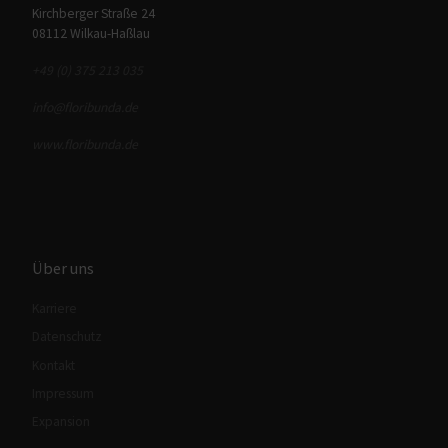
Kirchberger Straße 24
08112 Wilkau-Haßlau
+49 (0) 375 213 035
info@floribunda.de
www.floribunda.de
Über uns
Karriere
Datenschutz
Kontakt
Impressum
Expansion