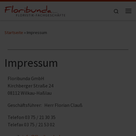
Zum Inhalt springen
Search
Me
Startseite
»
Impressum
Impressum
Floribunda GmbH
Kirchberger Straße 24
08112 Wilkau-Haßlau
Geschäftsführer: Herr Florian Clauß
Telefon 03 75 / 21 30 35
Telefax 03 75 / 21 53 02