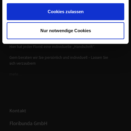
Floribunda
gesammelt haben.
Cookies zulassen
– ist ein Familiengeführter Blumeneinzelhandelsbetrieb in
und um den Großraum Zwickau. Mit einem wachsendem
Filialnetz z.B. in Altenburg, Aue, Gera, Glauchau, Kirchberg,
Plauen, Reichenbach, Schneeberg, Stollberg, Werdau,
Nur notwendige Cookies
Wildenfels und Zwickau.
Hier hat jeder Florist eine individuelle „Handschrift“.
Gern beraten wir Sie persönlich und individuell – Lassen Sie
sich verzaubern
mehr…
Kontakt
Floribunda GmbH